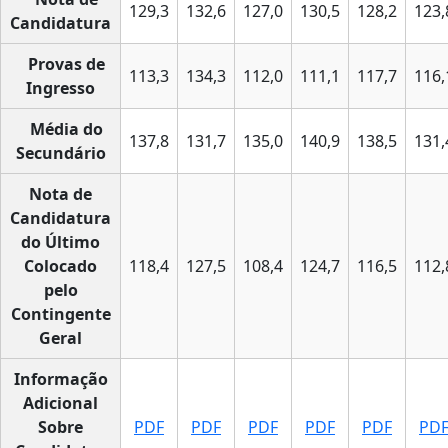
129,3
132,6
127,0
130,5
128,2
123,
Candidatura
Provas de
113,3
134,3
112,0
111,1
117,7
116,
Ingresso
Média do
137,8
131,7
135,0
140,9
138,5
131,
Secundário
Nota de
Candidatura
do Último
Colocado
118,4
127,5
108,4
124,7
116,5
112,
pelo
Contingente
Geral
Informação
Adicional
Sobre
PDF
PDF
PDF
PDF
PDF
PD