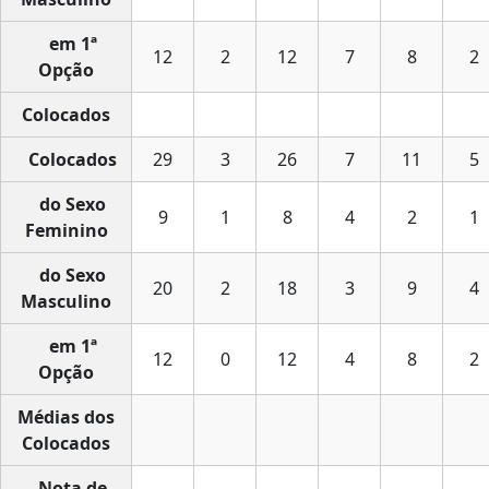
em 1ª
12
2
12
7
8
2
Opção
Colocados
Colocados
29
3
26
7
11
5
do Sexo
9
1
8
4
2
1
Feminino
do Sexo
20
2
18
3
9
4
Masculino
em 1ª
12
0
12
4
8
2
Opção
Médias dos
Colocados
Nota de