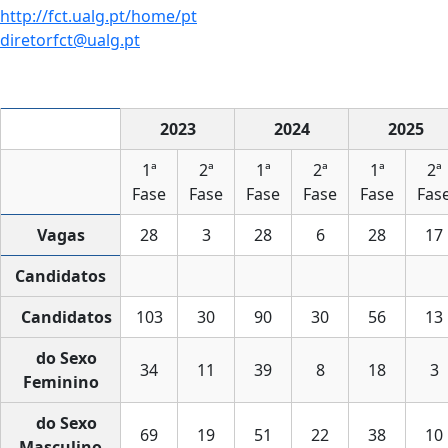
http://fct.ualg.pt/home/pt
diretorfct@ualg.pt
2023
2024
2025
1ª
2ª
1ª
2ª
1ª
2ª
Fase
Fase
Fase
Fase
Fase
Fas
Vagas
28
3
28
6
28
17
Candidatos
Candidatos
103
30
90
30
56
13
do Sexo
34
11
39
8
18
3
Feminino
do Sexo
69
19
51
22
38
10
Masculino