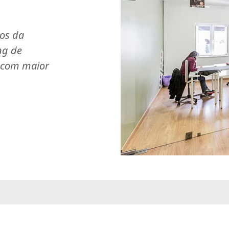
ios da
ng de
s com maior