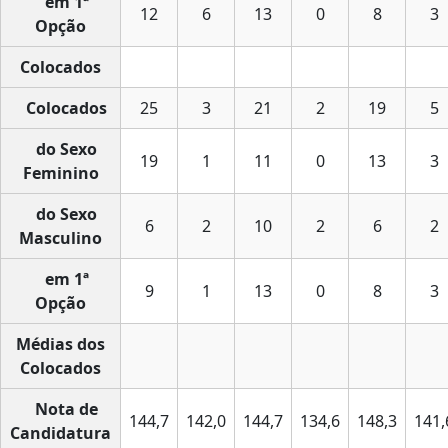
em 1ª
12
6
13
0
8
3
Opção
Colocados
Colocados
25
3
21
2
19
5
do Sexo
19
1
11
0
13
3
Feminino
do Sexo
6
2
10
2
6
2
Masculino
em 1ª
9
1
13
0
8
3
Opção
Médias dos
Colocados
Nota de
144,7
142,0
144,7
134,6
148,3
141,
Candidatura