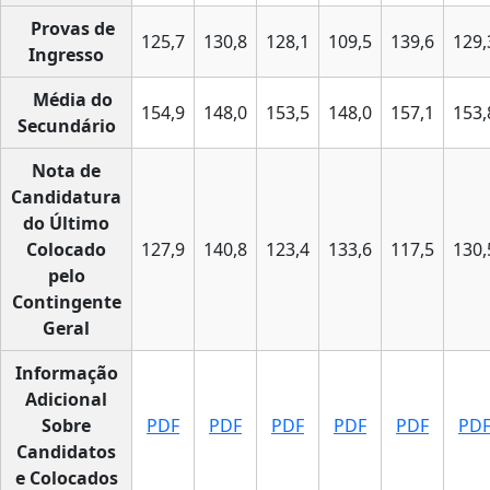
Provas de
125,7
130,8
128,1
109,5
139,6
129,
Ingresso
Média do
154,9
148,0
153,5
148,0
157,1
153,
Secundário
Nota de
Candidatura
do Último
Colocado
127,9
140,8
123,4
133,6
117,5
130,
pelo
Contingente
Geral
Informação
Adicional
Sobre
PDF
PDF
PDF
PDF
PDF
PD
Candidatos
e Colocados