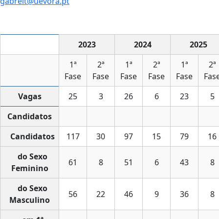
gabreit@uevora.pt
2023
2024
2025
1ª
2ª
1ª
2ª
1ª
2ª
Fase
Fase
Fase
Fase
Fase
Fas
Vagas
25
3
26
6
23
5
Candidatos
Candidatos
117
30
97
15
79
16
do Sexo
61
8
51
6
43
8
Feminino
do Sexo
56
22
46
9
36
8
Masculino