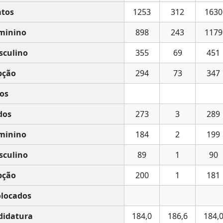
tos
1253
312
1630
minino
898
243
1179
culino
355
69
451
pção
294
73
347
os
dos
273
3
289
minino
184
2
199
culino
89
1
90
pção
200
1
181
olocados
idatura
184,0
186,6
184,