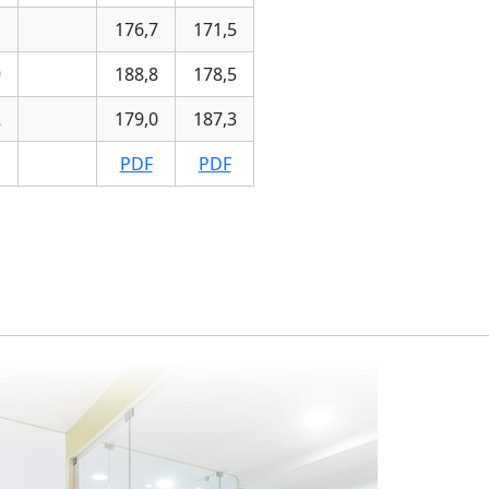
1
176,7
171,5
9
188,8
178,5
2
179,0
187,3
PDF
PDF