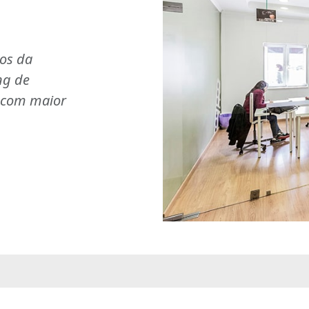
ios da
ng de
s com maior