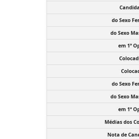
Candida
do Sexo Fe
do Sexo Mas
em 1ª O
Colocad
Coloca
do Sexo Fe
do Sexo Mas
em 1ª O
Médias dos C
Nota de Cand