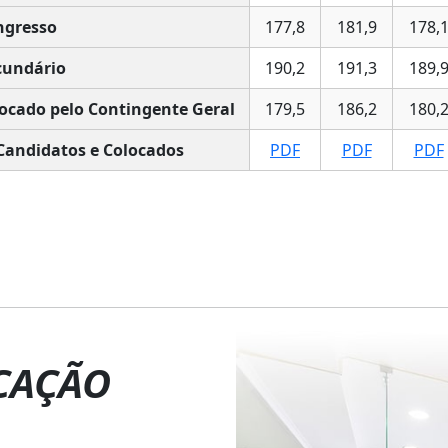
ngresso
177,8
181,9
178,
undário
190,2
191,3
189,
ocado pelo Contingente Geral
179,5
186,2
180,
Candidatos e Colocados
PDF
PDF
PDF
CAÇÃO