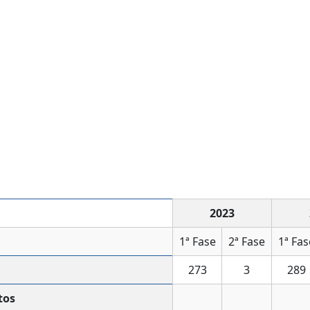
2023
1ª Fase
2ª Fase
1ª Fas
273
3
289
tos