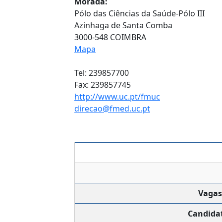
Morada:
Pólo das Ciências da Saúde-Pólo III
Azinhaga de Santa Comba
3000-548 COIMBRA
Mapa
Tel: 239857700
Fax: 239857745
http://www.uc.pt/fmuc
direcao@fmed.uc.pt
Vagas
Candida