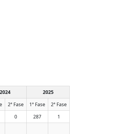
2024
2025
e
2ª Fase
1ª Fase
2ª Fase
0
287
1