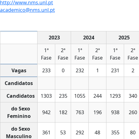
http://www.nms.unl.pt
academico@nms.unl.pt
2023
2024
2025
1ª
2ª
1ª
2ª
1ª
2ª
Fase
Fase
Fase
Fase
Fase
Fase
Vagas
233
0
232
1
231
2
Candidatos
Candidatos
1303
235
1055
244
1293
340
do Sexo
942
182
763
196
938
260
Feminino
do Sexo
361
53
292
48
355
80
Masculino