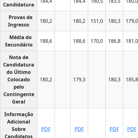
184,4
184,4
160,5
183,5
180,0
Candidatura
Provas de
180,2
180,2
151,0
180,3
179,0
Ingresso
Média do
188,6
188,6
170,0
186,8
181,0
Secundário
Nota de
Candidatura
do Último
Colocado
180,2
179,3
180,3
185,8
pelo
Contingente
Geral
Informação
Adicional
Sobre
PDF
PDF
PDF
PDF
Candidatos