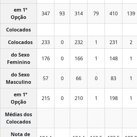
em 1ª
347
93
314
79
410
139
Opção
Colocados
Colocados
233
0
232
1
231
2
do Sexo
176
0
166
1
148
1
Feminino
do Sexo
57
0
66
0
83
1
Masculino
em 1ª
215
0
210
1
198
1
Opção
Médias dos
Colocados
Nota de