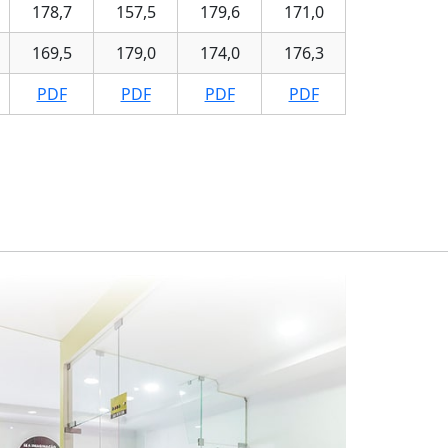
178,7
157,5
179,6
171,0
169,5
179,0
174,0
176,3
PDF
PDF
PDF
PDF