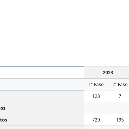
2023
1ª Fase
2ª Fase
123
7
tos
tos
729
195