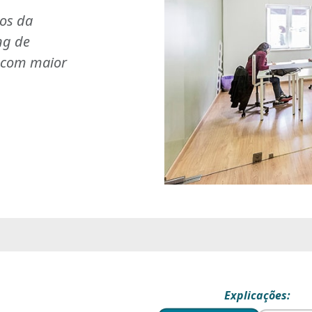
ios da
ng de
s com maior
Explicações: