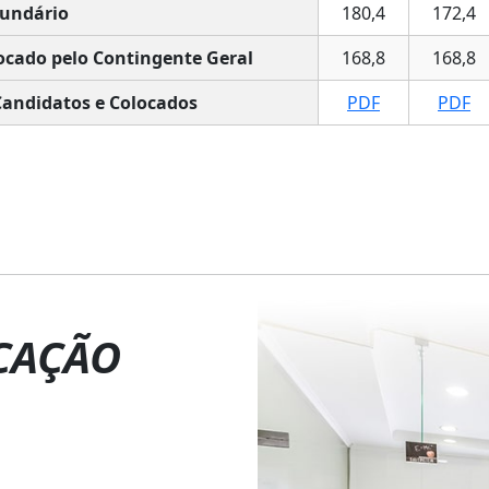
undário
180,4
172,4
ocado pelo Contingente Geral
168,8
168,8
Candidatos e Colocados
PDF
PDF
CAÇÃO