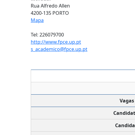
Rua Alfredo Allen
4200-135 PORTO
Mapa
Tel: 226079700
http://www.fpce.up.pt
s_academico@fpce.up.pt
Vagas
Candida
Candida