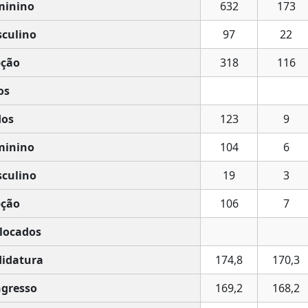
minino
632
173
culino
97
22
ção
318
116
os
os
123
9
minino
104
6
culino
19
3
ção
106
7
locados
idatura
174,8
170,3
gresso
169,2
168,2