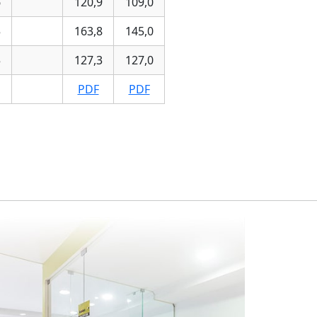
6
120,9
109,0
5
163,8
145,0
5
127,3
127,0
PDF
PDF