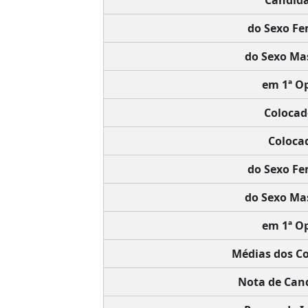
Candida
do Sexo Fe
do Sexo Mas
em 1ª O
Colocad
Coloca
do Sexo Fe
do Sexo Mas
em 1ª O
Médias dos C
Nota de Cand