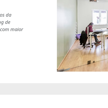
ios da
ng de
s com maior