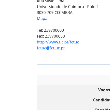
Rua Sílvio Lima
Universidade de Coimbra - Pólo I
3030-709 COIMBRA
Mapa
Tel: 239700600
Fax: 239700688
http://www.uc.pt/fctuc
fctuc@fct.uc.pt
Vagas
Candida