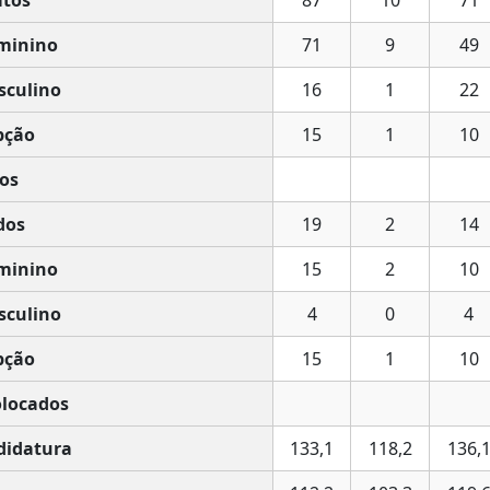
tos
87
10
71
minino
71
9
49
culino
16
1
22
pção
15
1
10
os
dos
19
2
14
minino
15
2
10
culino
4
0
4
pção
15
1
10
olocados
idatura
133,1
118,2
136,