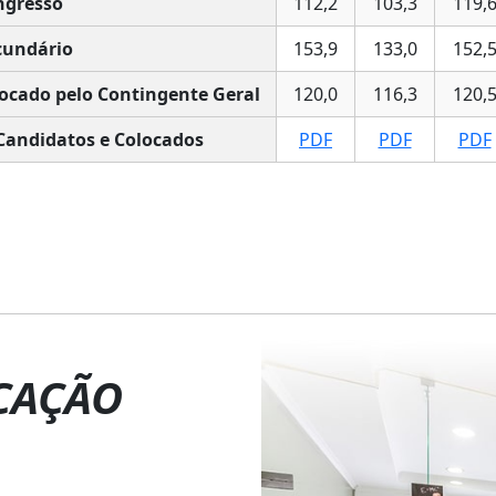
ngresso
112,2
103,3
119,
undário
153,9
133,0
152,
ocado pelo Contingente Geral
120,0
116,3
120,
Candidatos e Colocados
PDF
PDF
PDF
CAÇÃO