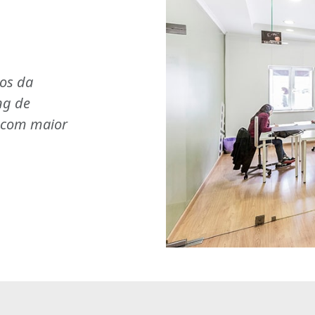
ios da
ng de
s com maior