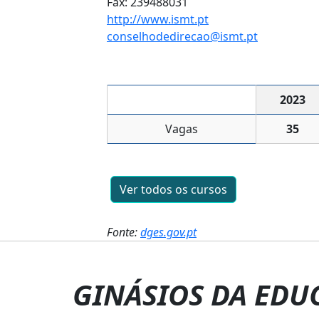
Fax: 239488031
http://www.ismt.pt
conselhodedirecao@ismt.pt
2023
Vagas
35
Ver todos os cursos
Fonte:
dges.gov.pt
GINÁSIOS DA EDU