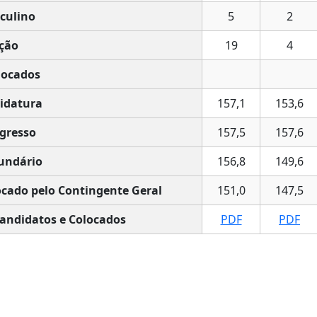
culino
5
2
ção
19
4
locados
idatura
157,1
153,6
gresso
157,5
157,6
undário
156,8
149,6
cado pelo Contingente Geral
151,0
147,5
andidatos e Colocados
PDF
PDF