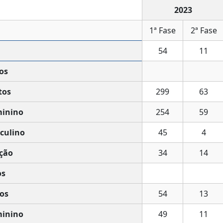
2023
1ª Fase
2ª Fase
54
11
os
tos
299
63
inino
254
59
culino
45
4
ção
34
14
os
os
54
13
inino
49
11