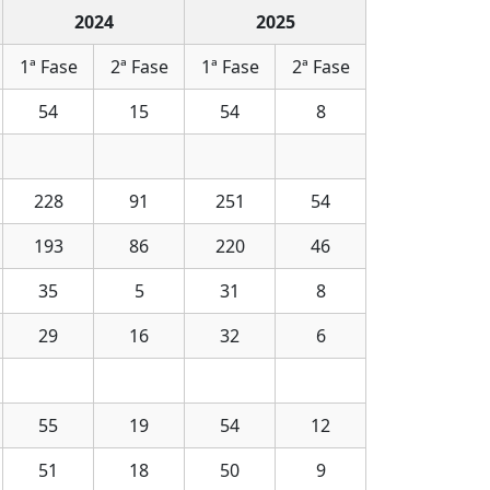
2024
2025
1ª Fase
2ª Fase
1ª Fase
2ª Fase
54
15
54
8
228
91
251
54
193
86
220
46
35
5
31
8
29
16
32
6
55
19
54
12
51
18
50
9