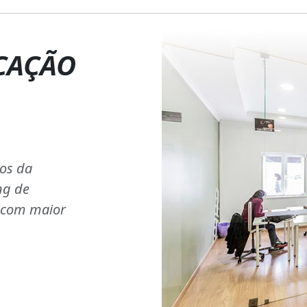
CAÇÃO
ios da
ng de
s com maior