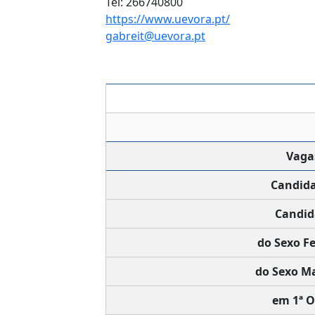
Tel: 266740800
https://www.uevora.pt/
gabreit@uevora.pt
Vaga
Candid
Candid
do Sexo F
do Sexo Ma
em 1ª O