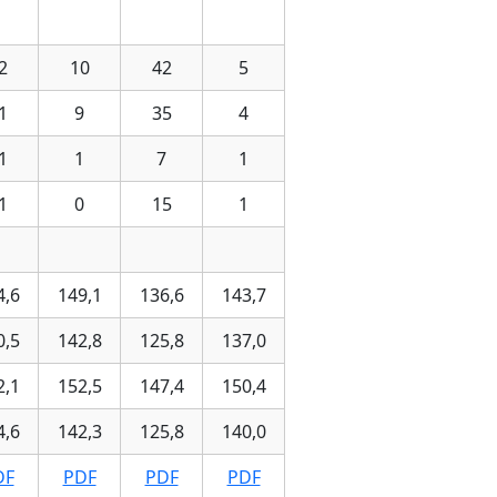
2
10
42
5
1
9
35
4
1
1
7
1
1
0
15
1
4,6
149,1
136,6
143,7
0,5
142,8
125,8
137,0
2,1
152,5
147,4
150,4
4,6
142,3
125,8
140,0
DF
PDF
PDF
PDF