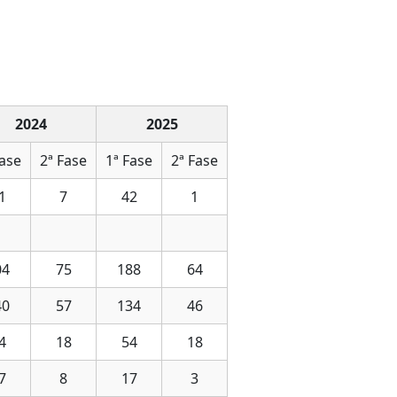
2024
2025
Fase
2ª Fase
1ª Fase
2ª Fase
1
7
42
1
04
75
188
64
40
57
134
46
4
18
54
18
7
8
17
3