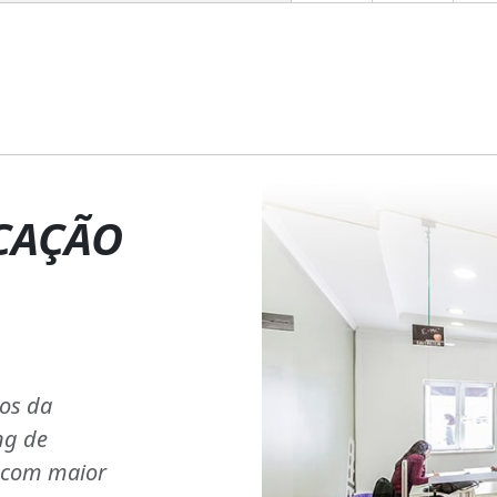
CAÇÃO
ios da
ng de
s com maior