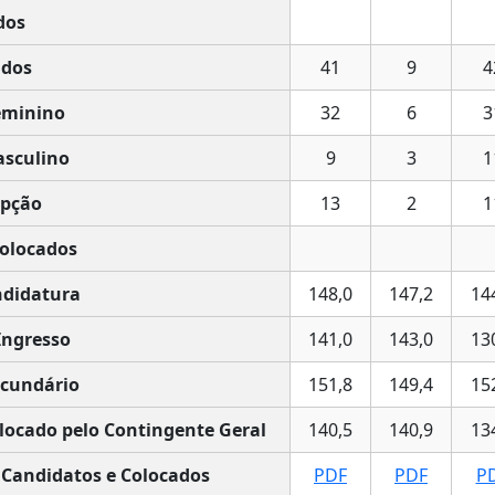
dos
dos
41
9
4
eminino
32
6
3
sculino
9
3
1
pção
13
2
1
olocados
didatura
148,0
147,2
14
Ingresso
141,0
143,0
13
cundário
151,8
149,4
15
locado pelo Contingente Geral
140,5
140,9
13
 Candidatos e Colocados
PDF
PDF
P