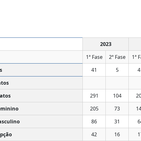
2023
1ª Fase
2ª Fase
1ª 
s
41
5
4
atos
atos
291
104
2
eminino
205
73
1
sculino
86
31
6
pção
42
16
1