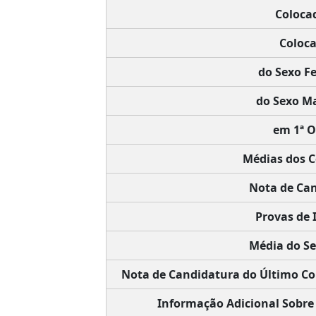
Coloca
Coloca
do Sexo F
do Sexo Ma
em 1ª O
Médias dos C
Nota de Can
Provas de 
Média do Se
Nota de Candidatura do Último Co
Informação Adicional Sobre