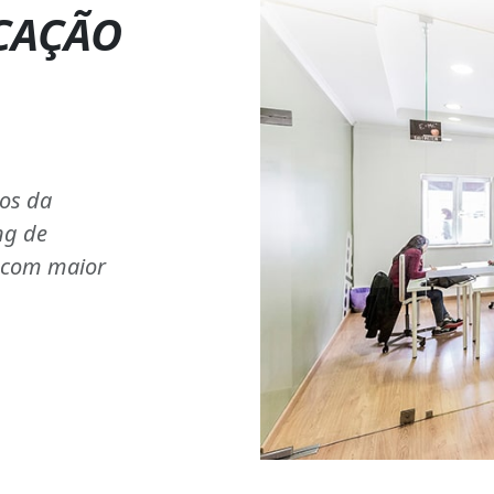
CAÇÃO
ios da
ng de
s com maior