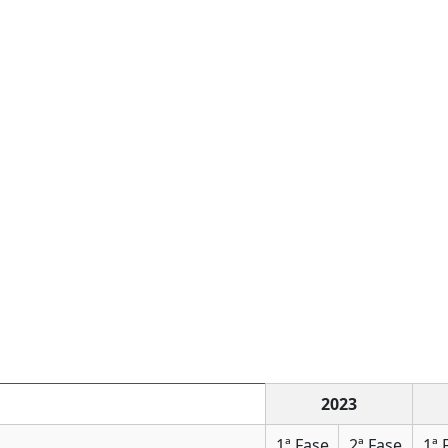
2023
1ª Fase
2ª Fase
1ª 