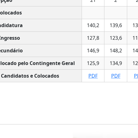
pção
21
2
Colocados
didatura
140,2
139,6
13
Ingresso
127,8
123,6
11
cundário
146,9
148,2
14
locado pelo Contingente Geral
125,9
134,9
12
 Candidatos e Colocados
PDF
PDF
P