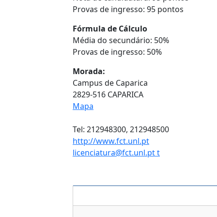
Provas de ingresso: 95 pontos
Fórmula de Cálculo
Média do secundário: 50%
Provas de ingresso: 50%
Morada:
Campus de Caparica
2829-516 CAPARICA
Mapa
Tel: 212948300, 212948500
http://www.fct.unl.pt
licenciatura@fct.unl.pt t