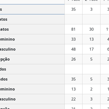
s
35
3
atos
atos
81
30
1
eminino
33
13
sculino
48
17
pção
26
5
dos
dos
35
5
eminino
13
2
sculino
22
3