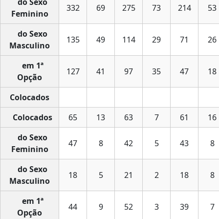
do Sexo
332
69
275
73
214
53
Feminino
do Sexo
135
49
114
29
71
26
Masculino
em 1ª
127
41
97
35
47
18
Opção
Colocados
Colocados
65
13
63
7
61
16
do Sexo
47
8
42
5
43
8
Feminino
do Sexo
18
5
21
2
18
8
Masculino
em 1ª
44
9
52
3
39
7
Opção