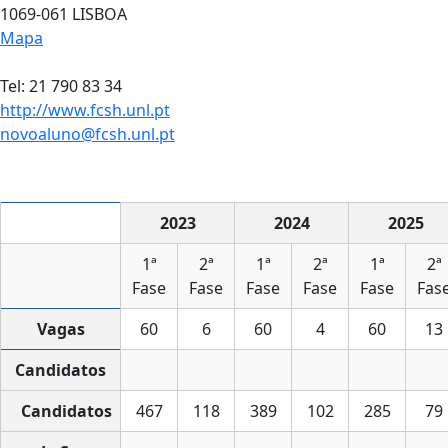
1069-061 LISBOA
Mapa
Tel: 21 790 83 34
http://www.fcsh.unl.pt
novoaluno@fcsh.unl.pt
2023
2024
2025
1ª
2ª
1ª
2ª
1ª
2ª
Fase
Fase
Fase
Fase
Fase
Fas
Vagas
60
6
60
4
60
13
Candidatos
Candidatos
467
118
389
102
285
79